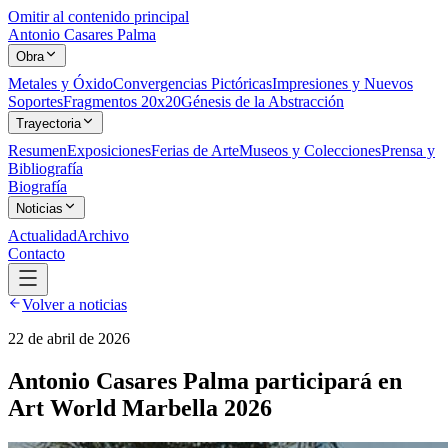
Omitir al contenido principal
Antonio Casares Palma
Obra
Metales y Óxido
Convergencias Pictóricas
Impresiones y Nuevos
Soportes
Fragmentos 20x20
Génesis de la Abstracción
Trayectoria
Resumen
Exposiciones
Ferias de Arte
Museos y Colecciones
Prensa y
Bibliografía
Biografía
Noticias
Actualidad
Archivo
Contacto
Volver a noticias
22 de abril de 2026
Antonio Casares Palma participará en
Art World Marbella 2026