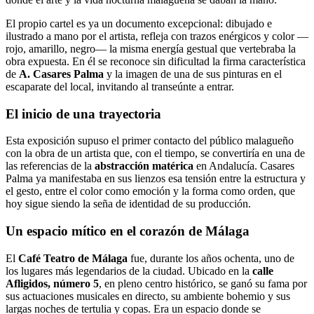
El propio cartel es ya un documento excepcional: dibujado e
ilustrado a mano por el artista, refleja con trazos enérgicos y color —
rojo, amarillo, negro— la misma energía gestual que vertebraba la
obra expuesta. En él se reconoce sin dificultad la firma característica
de
A. Casares Palma
y la imagen de una de sus pinturas en el
escaparate del local, invitando al transeúnte a entrar.
El inicio de una trayectoria
Esta exposición supuso el primer contacto del público malagueño
con la obra de un artista que, con el tiempo, se convertiría en una de
las referencias de la
abstracción matérica
en Andalucía. Casares
Palma ya manifestaba en sus lienzos esa tensión entre la estructura y
el gesto, entre el color como emoción y la forma como orden, que
hoy sigue siendo la seña de identidad de su producción.
Un espacio mítico en el corazón de Málaga
El
Café Teatro de Málaga
fue, durante los años ochenta, uno de
los lugares más legendarios de la ciudad. Ubicado en la
calle
Afligidos, número 5
, en pleno centro histórico, se ganó su fama por
sus actuaciones musicales en directo, su ambiente bohemio y sus
largas noches de tertulia y copas. Era un espacio donde se