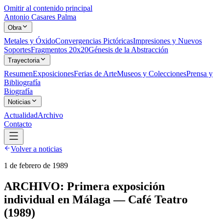
Omitir al contenido principal
Antonio Casares Palma
Obra
Metales y Óxido
Convergencias Pictóricas
Impresiones y Nuevos
Soportes
Fragmentos 20x20
Génesis de la Abstracción
Trayectoria
Resumen
Exposiciones
Ferias de Arte
Museos y Colecciones
Prensa y
Bibliografía
Biografía
Noticias
Actualidad
Archivo
Contacto
Volver a noticias
1 de febrero de 1989
ARCHIVO: Primera exposición
individual en Málaga — Café Teatro
(1989)