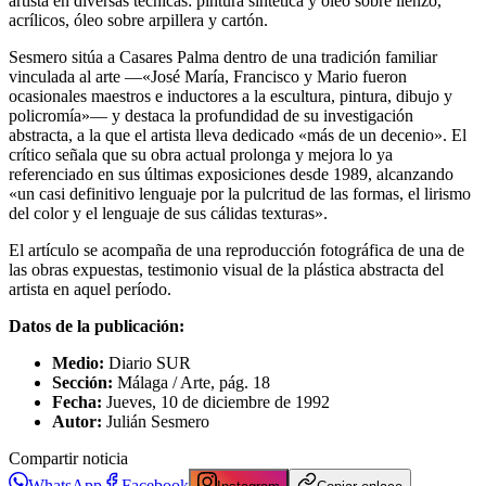
artista en diversas técnicas: pintura sintética y óleo sobre lienzo,
acrílicos, óleo sobre arpillera y cartón.
Sesmero sitúa a Casares Palma dentro de una tradición familiar
vinculada al arte —«José María, Francisco y Mario fueron
ocasionales maestros e inductores a la escultura, pintura, dibujo y
policromía»— y destaca la profundidad de su investigación
abstracta, a la que el artista lleva dedicado «más de un decenio». El
crítico señala que su obra actual prolonga y mejora lo ya
referenciado en sus últimas exposiciones desde 1989, alcanzando
«un casi definitivo lenguaje por la pulcritud de las formas, el lirismo
del color y el lenguaje de sus cálidas texturas».
El artículo se acompaña de una reproducción fotográfica de una de
las obras expuestas, testimonio visual de la plástica abstracta del
artista en aquel período.
Datos de la publicación:
Medio:
Diario SUR
Sección:
Málaga / Arte, pág. 18
Fecha:
Jueves, 10 de diciembre de 1992
Autor:
Julián Sesmero
Compartir noticia
WhatsApp
Facebook