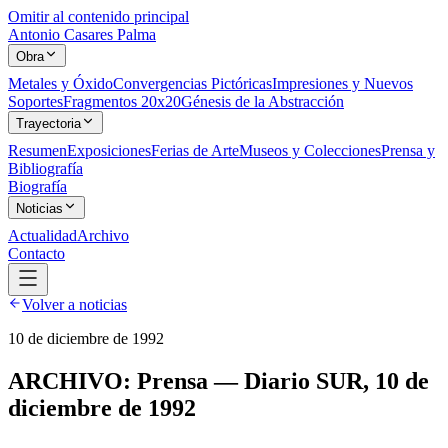
Omitir al contenido principal
Antonio Casares Palma
Obra
Metales y Óxido
Convergencias Pictóricas
Impresiones y Nuevos
Soportes
Fragmentos 20x20
Génesis de la Abstracción
Trayectoria
Resumen
Exposiciones
Ferias de Arte
Museos y Colecciones
Prensa y
Bibliografía
Biografía
Noticias
Actualidad
Archivo
Contacto
Volver a noticias
10 de diciembre de 1992
ARCHIVO: Prensa — Diario SUR, 10 de
diciembre de 1992