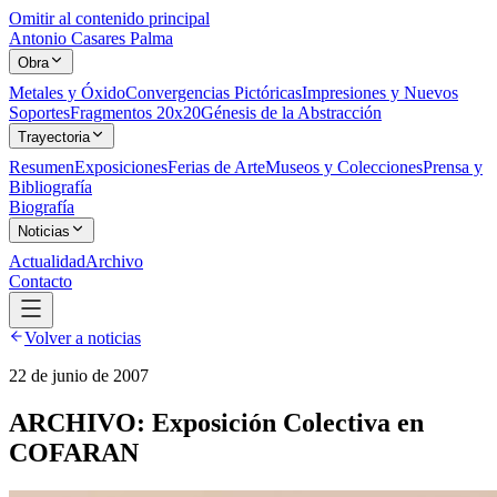
Omitir al contenido principal
Antonio Casares Palma
Obra
Metales y Óxido
Convergencias Pictóricas
Impresiones y Nuevos
Soportes
Fragmentos 20x20
Génesis de la Abstracción
Trayectoria
Resumen
Exposiciones
Ferias de Arte
Museos y Colecciones
Prensa y
Bibliografía
Biografía
Noticias
Actualidad
Archivo
Contacto
Volver a noticias
22 de junio de 2007
ARCHIVO: Exposición Colectiva en
COFARAN